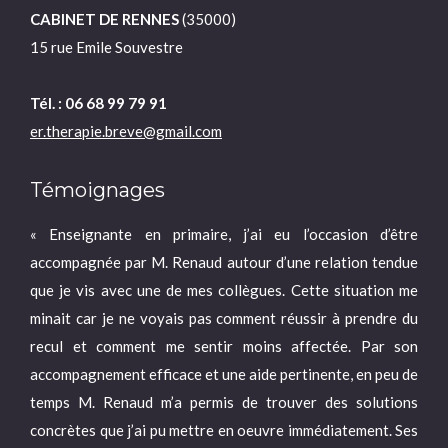
CABINET DE RENNES
(35000)
15 rue Emile Souvestre
Tél. : 06 68 99 79 91
er.therapie.breve@gmail.com
Témoignages
que
« Enseignante en primaire, j’ai eu l’occasion d’être
« Su
accompagnée par M. Renaud autour d’une relation tendue
en d
e
que je vis avec une de mes collègues. Cette situation me
étan
ogue,
minait car je ne voyais pas comment réussir à prendre du
étai
ement
recul et comment me sentir moins affectée. Par son
nouv
sent.
accompagnement efficace et une aide pertinente, en peu de
dura
onne
temps M. Renaud m’a permis de trouver des solutions
des 
r
concrètes que j’ai pu mettre en oeuvre immédiatement. Ses
m’a 